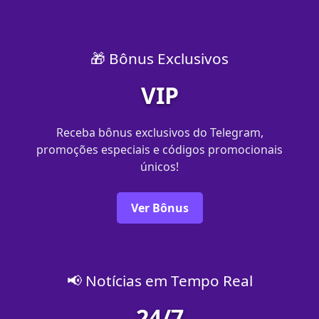
🎁 Bônus Exclusivos
VIP
Receba bônus exclusivos do Telegram,
promoções especiais e códigos promocionais
únicos!
Ver Bônus
📢 Notícias em Tempo Real
24/7