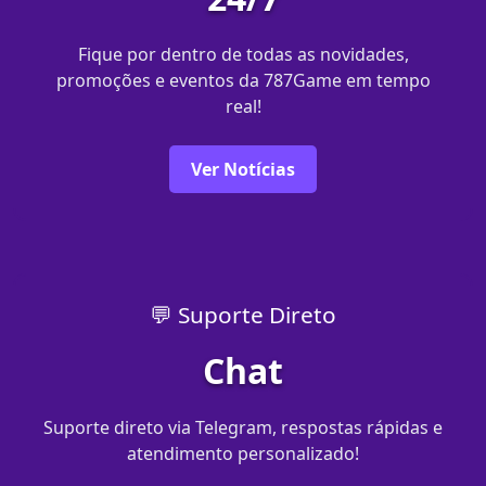
Fique por dentro de todas as novidades,
promoções e eventos da 787Game em tempo
real!
Ver Notícias
💬 Suporte Direto
Chat
Suporte direto via Telegram, respostas rápidas e
atendimento personalizado!