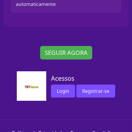
automaticamente
SEGUIR AGORA
Acessos
Login
Registrar-se