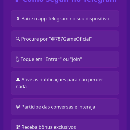
📱 Baixe o app Telegram no seu dispositivo
🔍 Procure por "@787GameOficial"
👆 Toque em "Entrar" ou "Join"
🔔 Ative as notificações para não perder
nada
💬 Participe das conversas e interaja
🎁 Receba bônus exclusivos