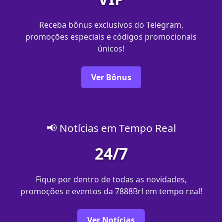
Receba bônus exclusivos do Telegram,
promoções especiais e códigos promocionais
únicos!
Ver Bônus
📢 Notícias em Tempo Real
24/7
Fique por dentro de todas as novidades,
promoções e eventos da 7888Brl em tempo real!
Ver Notícias