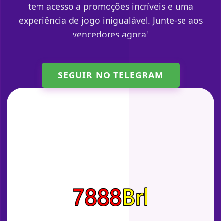
tem acesso a promoções incríveis e uma
experiência de jogo inigualável. Junte-se aos
vencedores agora!
SEGUIR NO TELEGRAM