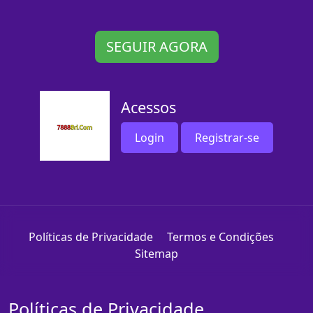
SEGUIR AGORA
Acessos
Login
Registrar-se
Políticas de Privacidade
Termos e Condições
Sitemap
Políticas de Privacidade