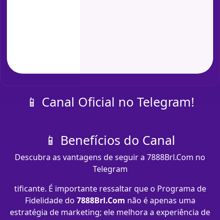
📱 Canal Oficial no Telegram!
📱 Benefícios do Canal
Descubra as vantagens de seguir a 7888Brl.Com no
Telegram
tificante. É importante ressaltar que o Programa de
Fidelidade do
7888Brl.Com
não é apenas uma
estratégia de marketing; ele melhora a experiência de