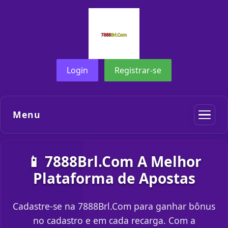
Login
Registrar-se
Menu
📱 7888Brl.Com A Melhor
Plataforma de Apostas
Cadastre-se na 7888Brl.Com para ganhar bônus
no cadastro e em cada recarga. Com a