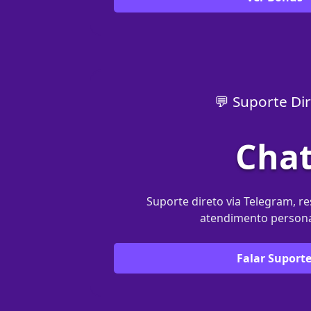
💬 Suporte Di
Cha
Suporte direto via Telegram, r
atendimento persona
Falar Suport