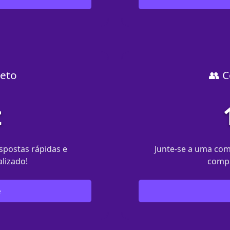
reto
👥 
t
espostas rápidas e
Junte-se a uma com
lizado!
compa
e