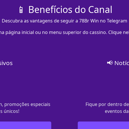
📱 Benefícios do Canal
Descubra as vantagens de seguir a 78Br Win no Telegram
a página inicial ou no menu superior do cassino. Clique nel
sivos
📢 Notí
m, promoções especiais
Fique por dentro d
s únicos!
eventos da