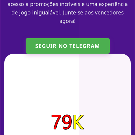
acesso a promoções incríveis e uma experiência
de jogo inigualável. Junte-se aos vencedores
agora!
SEGUIR NO TELEGRAM