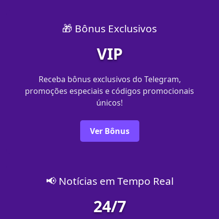
🎁 Bônus Exclusivos
VIP
Receba bônus exclusivos do Telegram,
promoções especiais e códigos promocionais
únicos!
Ver Bônus
📢 Notícias em Tempo Real
24/7