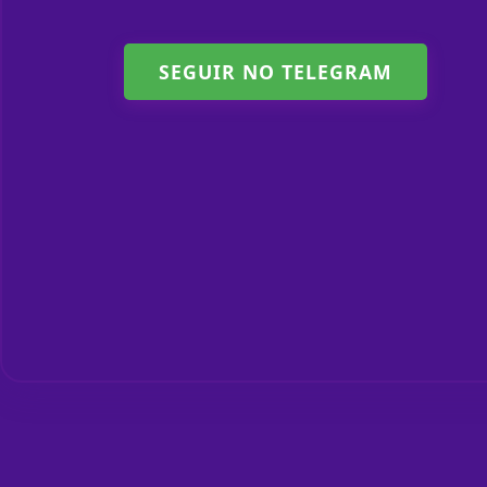
SEGUIR NO TELEGRAM