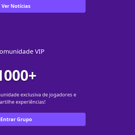
Ver Notícias
Comunidade VIP
1000+
unidade exclusiva de jogadores e
rtilhe experiências!
Entrar Grupo