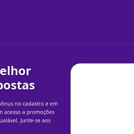
elhor
postas
bônus no cadastro e em
em acesso a promoções
ualável. Junte-se aos