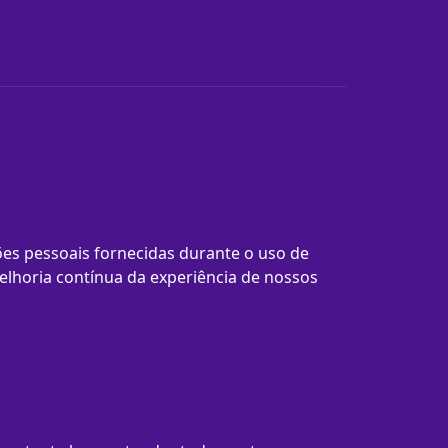
ões pessoais fornecidas durante o uso de
elhoria contínua da experiência de nossos