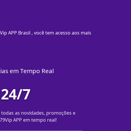
ip APP Brasil , você tem acesso aos mais
cias em Tempo Real
24/7
e todas as novidades, promoções e
 79Vip APP em tempo real!