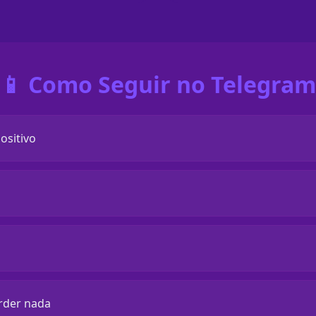
📱 Como Seguir no Telegram
ositivo
erder nada