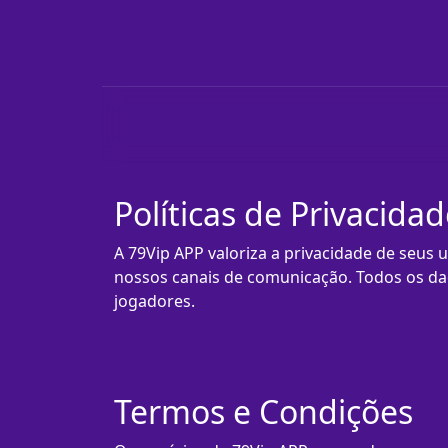
Políticas de Privacida
A 79Vip APP valoriza a privacidade de seus
nossos canais de comunicação. Todos os dad
jogadores.
Termos e Condições