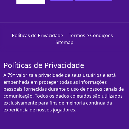
Políticas de Privacidade
Termos e Condições
Sitemap
Políticas de Privacidade
A 79Y valoriza a privacidade de seus usuários e está
empenhada em proteger todas as informações
pessoais fornecidas durante o uso de nossos canais de
comunicação. Todos os dados coletados são utilizados
exclusivamente para fins de melhoria contínua da
experiência de nossos jogadores.