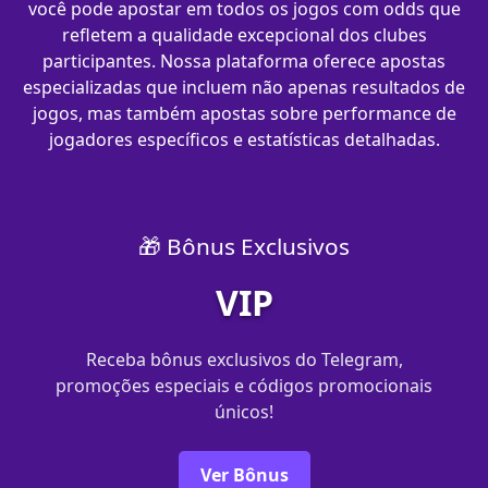
você pode apostar em todos os jogos com odds que
refletem a qualidade excepcional dos clubes
participantes. Nossa plataforma oferece apostas
especializadas que incluem não apenas resultados de
jogos, mas também apostas sobre performance de
jogadores específicos e estatísticas detalhadas.
🎁 Bônus Exclusivos
VIP
Receba bônus exclusivos do Telegram,
promoções especiais e códigos promocionais
únicos!
Ver Bônus