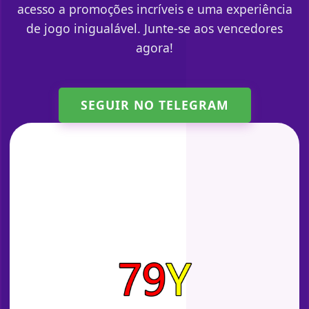
acesso a promoções incríveis e uma experiência
de jogo inigualável. Junte-se aos vencedores
agora!
SEGUIR NO TELEGRAM