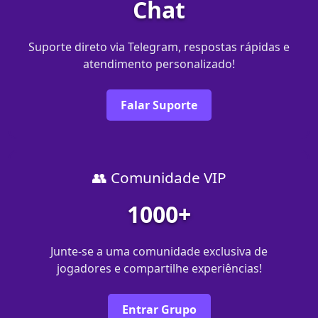
Chat
Suporte direto via Telegram, respostas rápidas e
atendimento personalizado!
Falar Suporte
👥 Comunidade VIP
1000+
Junte-se a uma comunidade exclusiva de
jogadores e compartilhe experiências!
Entrar Grupo