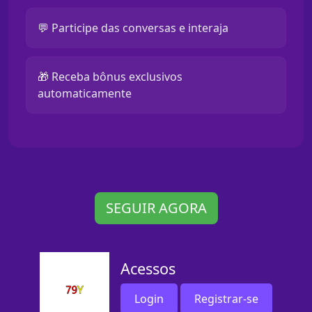
💬 Participe das conversas e interaja
🎁 Receba bônus exclusivos
automaticamente
SEGUIR AGORA
Acessos
Login
Registrar-se