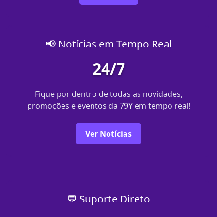
📢 Notícias em Tempo Real
24/7
Fique por dentro de todas as novidades,
promoções e eventos da 79Y em tempo real!
Ver Notícias
💬 Suporte Direto