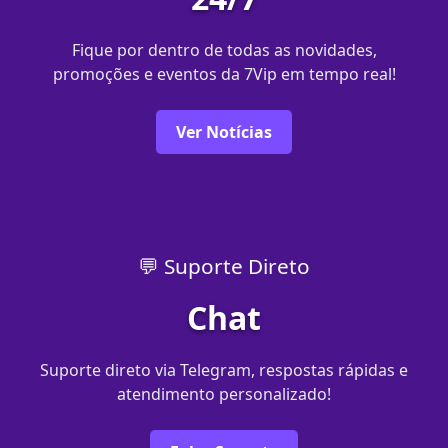
Fique por dentro de todas as novidades,
promoções e eventos da 7Vip em tempo real!
Ver Notícias
💬 Suporte Direto
Chat
Suporte direto via Telegram, respostas rápidas e
atendimento personalizado!