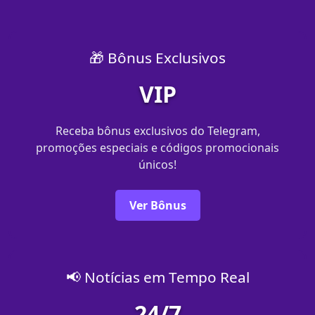
🎁 Bônus Exclusivos
VIP
Receba bônus exclusivos do Telegram,
promoções especiais e códigos promocionais
únicos!
Ver Bônus
📢 Notícias em Tempo Real
24/7