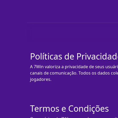
Políticas de Privacida
A 7Win valoriza a privacidade de seus usuá
canais de comunicação. Todos os dados cole
jogadores.
Termos e Condições