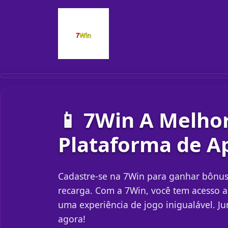
📱 7Win A Melho
Plataforma de A
Cadastre-se na 7Win para ganhar bônus
recarga. Com a 7Win, você tem acesso a
uma experiência de jogo inigualável. J
agora!