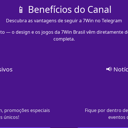
📱 Benefícios do Canal
Descubra as vantagens de seguir a 7Win no Telegram
o — o design e os jogos da 7Win Brasil vêm diretamente d
completa.
sivos
📢 Notí
m, promoções especiais
Fique por dentro d
s únicos!
eventos 