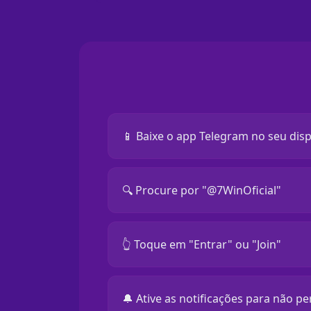
📱 Baixe o app Telegram no seu disp
🔍 Procure por "@7WinOficial"
👆 Toque em "Entrar" ou "Join"
🔔 Ative as notificações para não p