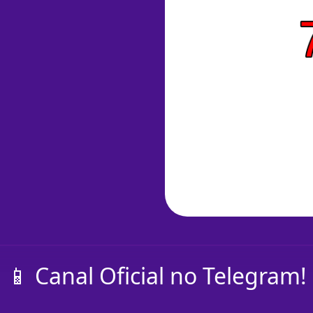
📱 Canal Oficial no Telegram!