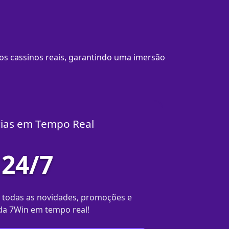
os cassinos reais, garantindo uma imersão
cias em Tempo Real
24/7
e todas as novidades, promoções e
da 7Win em tempo real!