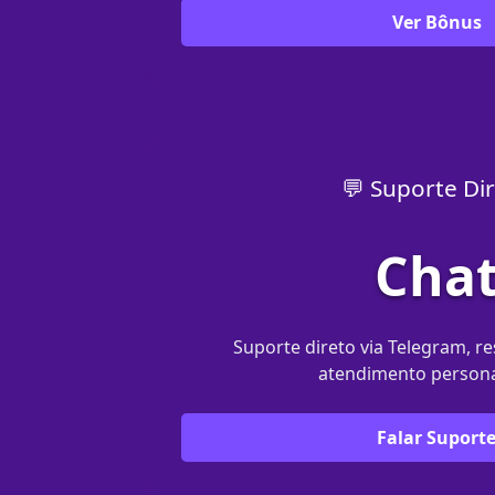
Ver Bônus
💬 Suporte Di
Cha
Suporte direto via Telegram, r
atendimento persona
Falar Suport