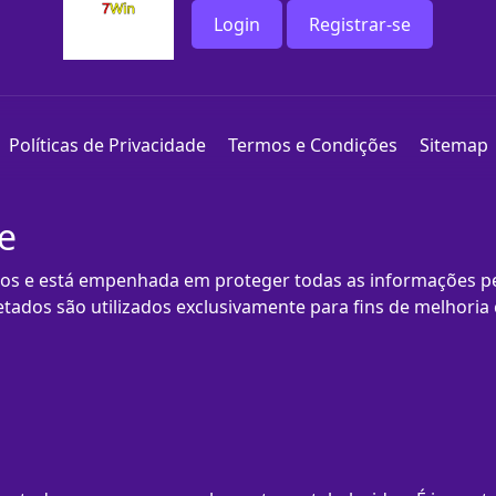
Login
Registrar-se
Políticas de Privacidade
Termos e Condições
Sitemap
de
rios e está empenhada em proteger todas as informações p
tados são utilizados exclusivamente para fins de melhoria