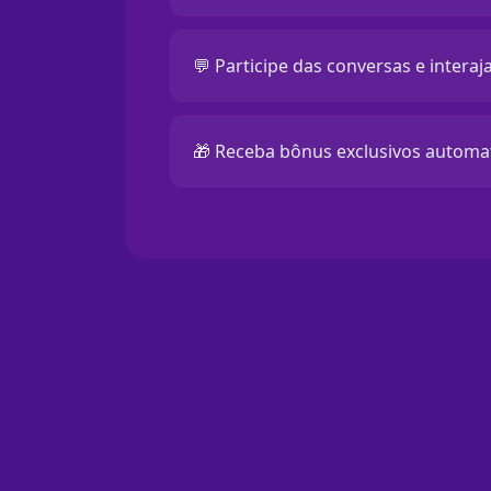
💬 Participe das conversas e interaj
🎁 Receba bônus exclusivos autom