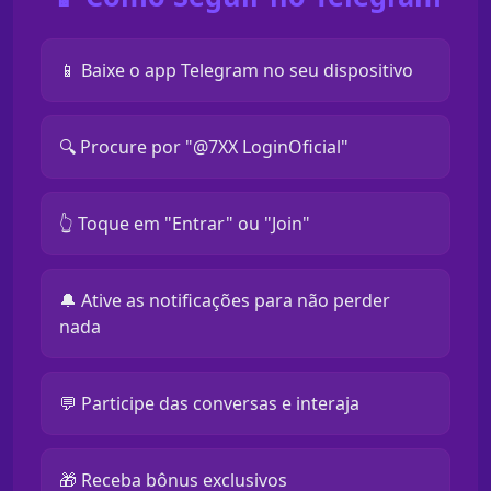
📱 Baixe o app Telegram no seu dispositivo
🔍 Procure por "@7XX LoginOficial"
👆 Toque em "Entrar" ou "Join"
🔔 Ative as notificações para não perder
nada
💬 Participe das conversas e interaja
🎁 Receba bônus exclusivos