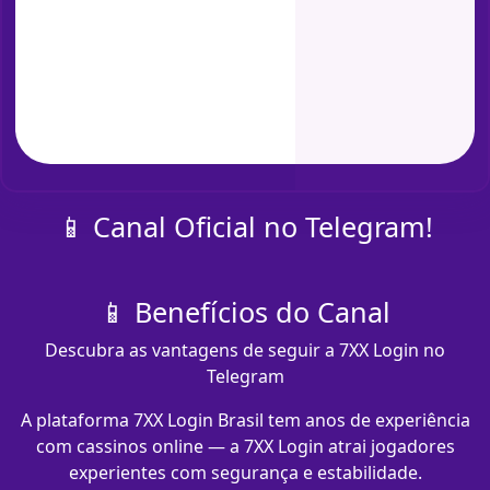
📱 Canal Oficial no Telegram!
📱 Benefícios do Canal
Descubra as vantagens de seguir a 7XX Login no
Telegram
A plataforma 7XX Login Brasil tem anos de experiência
com cassinos online — a 7XX Login atrai jogadores
experientes com segurança e estabilidade.