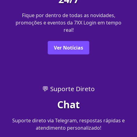
Fique por dentro de todas as novidades,
promoções e eventos da 7XX Login em tempo
real!
Ver Notícias
💬 Suporte Direto
Chat
Suporte direto via Telegram, respostas rápidas e
atendimento personalizado!