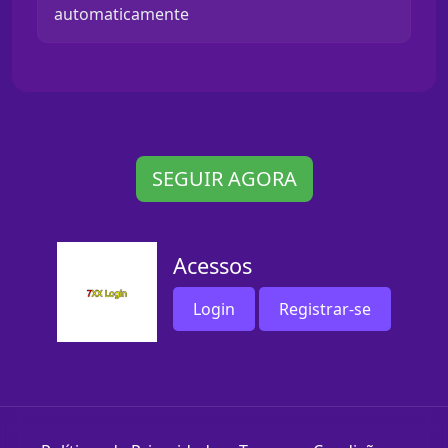
automaticamente
SEGUIR AGORA
Acessos
Login
Registrar-se