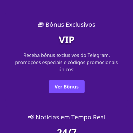
🎁 Bônus Exclusivos
VIP
Receba bônus exclusivos do Telegram,
promoções especiais e códigos promocionais
únicos!
Ver Bônus
📢 Notícias em Tempo Real
24/7