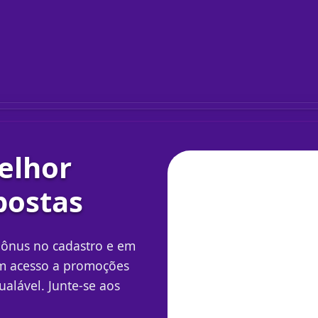
elhor
postas
bônus no cadastro e em
em acesso a promoções
ualável. Junte-se aos