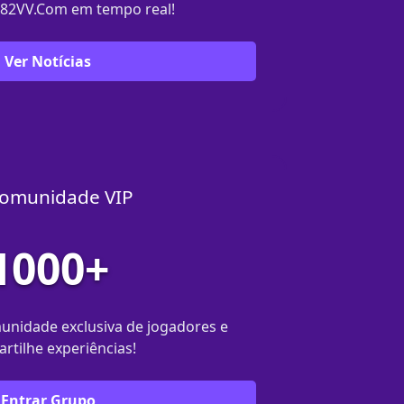
 82VV.Com em tempo real!
Ver Notícias
Comunidade VIP
1000+
unidade exclusiva de jogadores e
rtilhe experiências!
Entrar Grupo