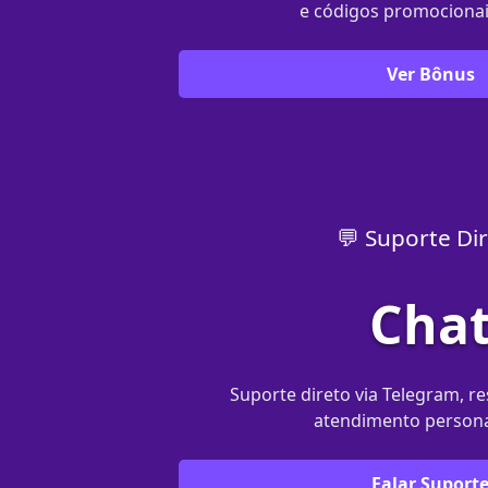
e códigos promocionai
Ver Bônus
💬 Suporte Di
Cha
Suporte direto via Telegram, r
atendimento persona
Falar Suport