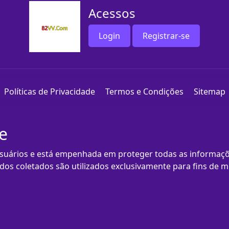
Acessos
Login
Registrar-se
Políticas de Privacidade
Termos e Condições
Sitemap
de
 usuários e está empenhada em proteger todas as informaçõ
os coletados são utilizados exclusivamente para fins de m