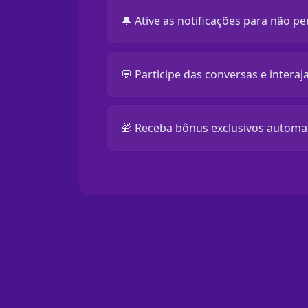
🔔 Ative as notificações para não p
💬 Participe das conversas e interaj
🎁 Receba bônus exclusivos autom