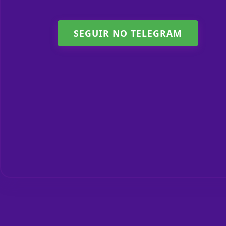
SEGUIR NO TELEGRAM