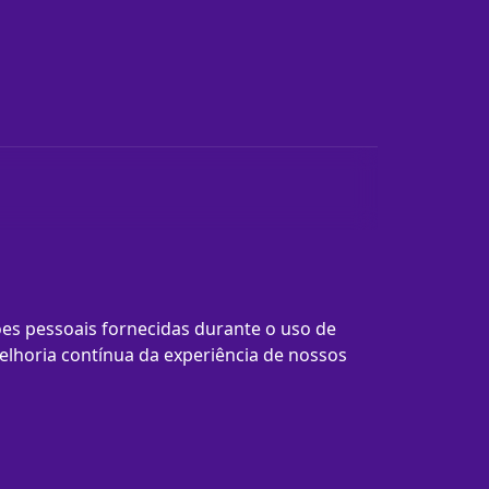
es pessoais fornecidas durante o uso de
elhoria contínua da experiência de nossos