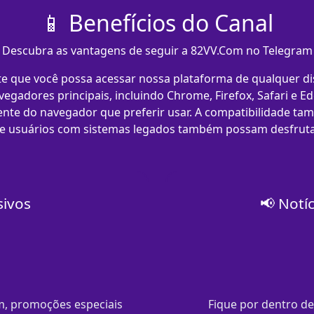
📱 Benefícios do Canal
Descubra as vantagens de seguir a 82VV.Com no Telegram
te que você possa acessar nossa plataforma de qualquer di
egadores principais, incluindo Chrome, Firefox, Safari e 
nte do navegador que preferir usar. A compatibilidade ta
ue usuários com sistemas legados também possam desfruta
sivos
📢 Notí
m, promoções especiais
Fique por dentro d