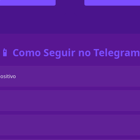
📱 Como Seguir no Telegram
ositivo