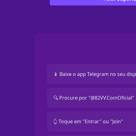
📱 Baixe o app Telegram no seu disp
🔍 Procure por "@82VV.ComOficial"
👆 Toque em "Entrar" ou "Join"