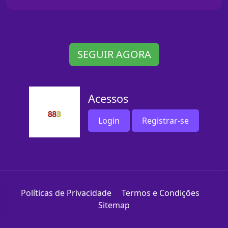
SEGUIR AGORA
Acessos
Login
Registrar-se
Políticas de Privacidade
Termos e Condições
Sitemap