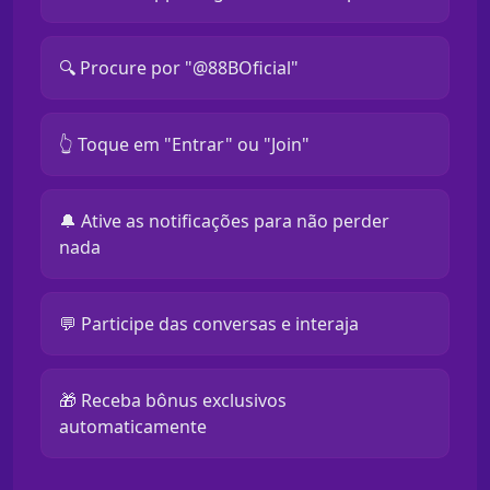
🔍 Procure por "@88BOficial"
👆 Toque em "Entrar" ou "Join"
🔔 Ative as notificações para não perder
nada
💬 Participe das conversas e interaja
🎁 Receba bônus exclusivos
automaticamente