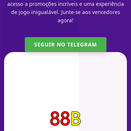
acesso a promoções incríveis e uma experiência
de jogo inigualável. Junte-se aos vencedores
agora!
SEGUIR NO TELEGRAM