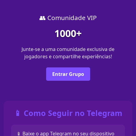
👥 Comunidade VIP
1000+
Junte-se a uma comunidade exclusiva de
jogadores e compartilhe experiências!
Entrar Grupo
📱 Como Seguir no Telegram
📱 Baixe o app Telegram no seu dispositivo