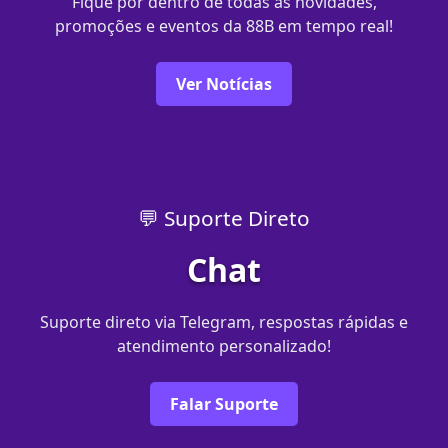
Fique por dentro de todas as novidades,
promoções e eventos da 88B em tempo real!
Ver Notícias
💬 Suporte Direto
Chat
Suporte direto via Telegram, respostas rápidas e
atendimento personalizado!
Falar Suporte