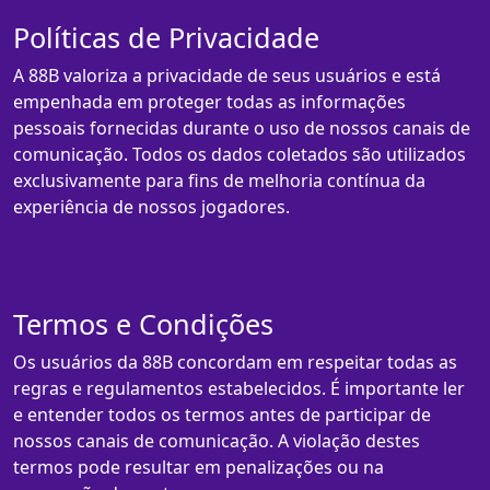
Políticas de Privacidade
A 88B valoriza a privacidade de seus usuários e está
empenhada em proteger todas as informações
pessoais fornecidas durante o uso de nossos canais de
comunicação. Todos os dados coletados são utilizados
exclusivamente para fins de melhoria contínua da
experiência de nossos jogadores.
Termos e Condições
Os usuários da 88B concordam em respeitar todas as
regras e regulamentos estabelecidos. É importante ler
e entender todos os termos antes de participar de
nossos canais de comunicação. A violação destes
termos pode resultar em penalizações ou na