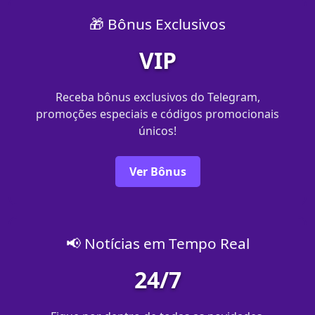
🎁 Bônus Exclusivos
VIP
Receba bônus exclusivos do Telegram,
promoções especiais e códigos promocionais
únicos!
Ver Bônus
📢 Notícias em Tempo Real
24/7