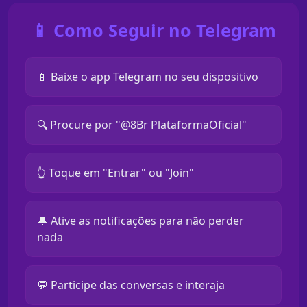
📱 Como Seguir no Telegram
📱 Baixe o app Telegram no seu dispositivo
🔍 Procure por "@8Br PlataformaOficial"
👆 Toque em "Entrar" ou "Join"
🔔 Ative as notificações para não perder
nada
💬 Participe das conversas e interaja