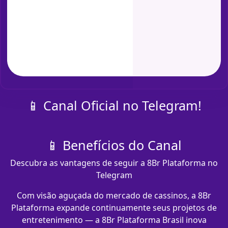
📱 Canal Oficial no Telegram!
📱 Benefícios do Canal
Descubra as vantagens de seguir a 8Br Plataforma no
Telegram
Com visão aguçada do mercado de cassinos, a 8Br
Plataforma expande continuamente seus projetos de
entretenimento — a 8Br Plataforma Brasil inova