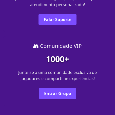
atendimento personalizado!
Falar Suporte
👥 Comunidade VIP
1000+
Junte-se a uma comunidade exclusiva de
jogadores e compartilhe experiências!
Entrar Grupo