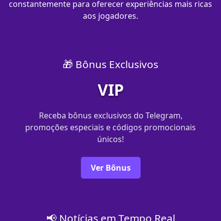
constantemente para oferecer experiências mais ricas
aos jogadores.
🎁 Bônus Exclusivos
VIP
Receba bônus exclusivos do Telegram,
promoções especiais e códigos promocionais
únicos!
Ver Bônus
📢 Notícias em Tempo Real