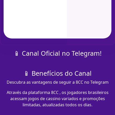
📱 Canal Oficial no Telegram!
📱 Benefícios do Canal
Descubra as vantagens de seguir a 8CC no Telegram
Através da plataforma 8CC , os jogadores brasileiros
acessam jogos de cassino variados e promoções
limitadas, atualizadas todos os dias.