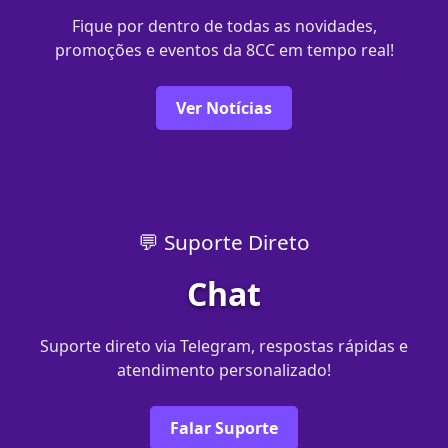
Fique por dentro de todas as novidades,
promoções e eventos da 8CC em tempo real!
Ver Notícias
💬 Suporte Direto
Chat
Suporte direto via Telegram, respostas rápidas e
atendimento personalizado!
Falar Suporte