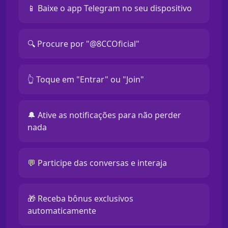
📱 Baixe o app Telegram no seu dispositivo
🔍 Procure por "@8CCOficial"
👆 Toque em "Entrar" ou "Join"
🔔 Ative as notificações para não perder
nada
💬 Participe das conversas e interaja
🎁 Receba bônus exclusivos
automaticamente