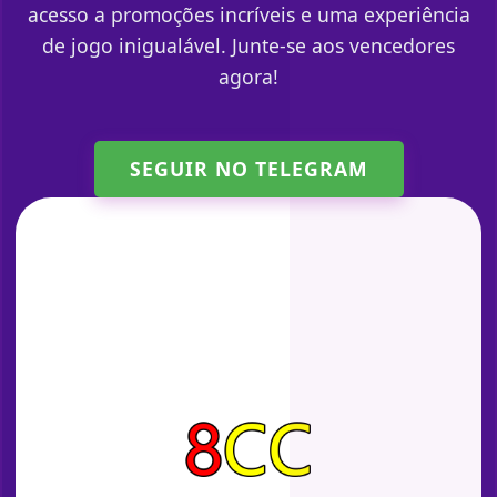
acesso a promoções incríveis e uma experiência
de jogo inigualável. Junte-se aos vencedores
agora!
SEGUIR NO TELEGRAM