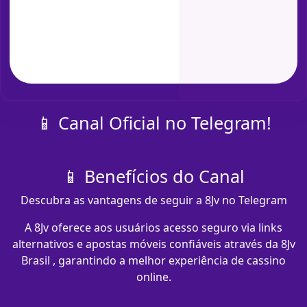
📱 Canal Oficial no Telegram!
📱 Benefícios do Canal
Descubra as vantagens de seguir a 8Jv no Telegram
A 8Jv oferece aos usuários acesso seguro via links
alternativos e apostas móveis confiáveis através da 8Jv
Brasil , garantindo a melhor experiência de cassino
online.