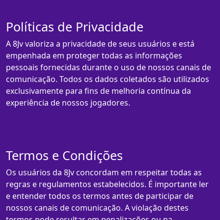
Políticas de Privacidade
A 8Jv valoriza a privacidade de seus usuários e está
empenhada em proteger todas as informações
pessoais fornecidas durante o uso de nossos canais de
comunicação. Todos os dados coletados são utilizados
exclusivamente para fins de melhoria contínua da
experiência de nossos jogadores.
Termos e Condições
Os usuários da 8Jv concordam em respeitar todas as
regras e regulamentos estabelecidos. É importante ler
e entender todos os termos antes de participar de
nossos canais de comunicação. A violação destes
termos pode resultar em penalizações ou na