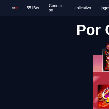
Conecte-
551Bet
aplicativo
jogo
se
Por 