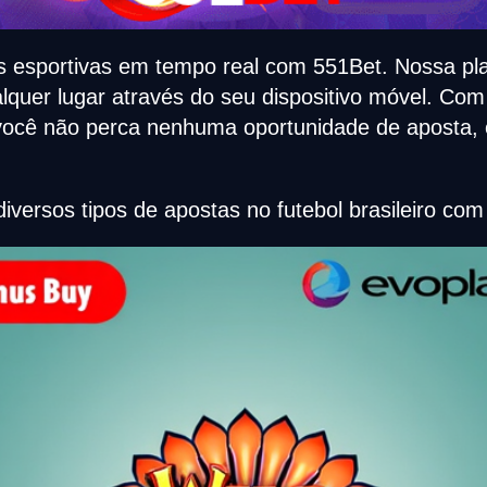
 esportivas em tempo real com 551Bet. Nossa pla
lquer lugar através do seu dispositivo móvel. Com
você não perca nenhuma oportunidade de aposta, 
diversos tipos de apostas no futebol brasileiro co