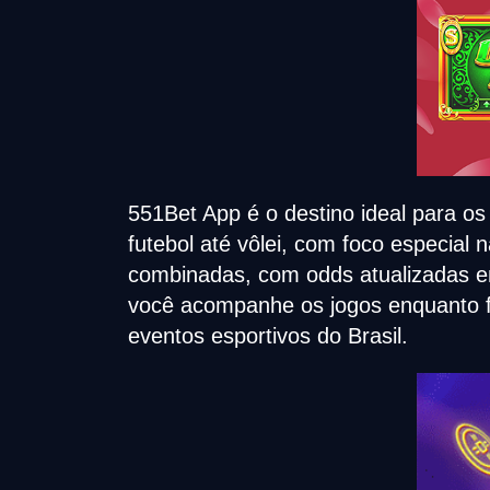
551Bet App é o destino ideal para 
futebol até vôlei, com foco especial 
combinadas, com odds atualizadas em
você acompanhe os jogos enquanto 
eventos esportivos do Brasil.