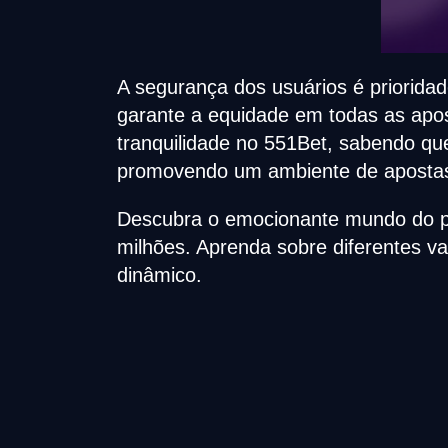
A segurança dos usuários é priorida
garante a equidade em todas as apo
tranquilidade no 551Bet, sabendo q
promovendo um ambiente de apostas 
Descubra o emocionante mundo do p
milhões. Aprenda sobre diferentes v
dinâmico.