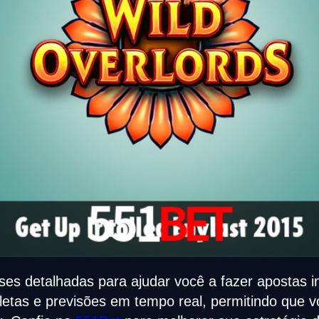
ises detalhadas para ajudar você a fazer apostas
pletas e previsões em tempo real, permitindo qu