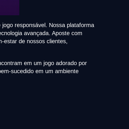
e jogo responsável. Nossa plataforma
tecnologia avançada. Aposte com
estar de nossos clientes,
 encontram em um jogo adorado por
or bem-sucedido em um ambiente