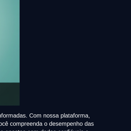
 informadas. Com nossa plataforma,
e você compreenda o desempenho das