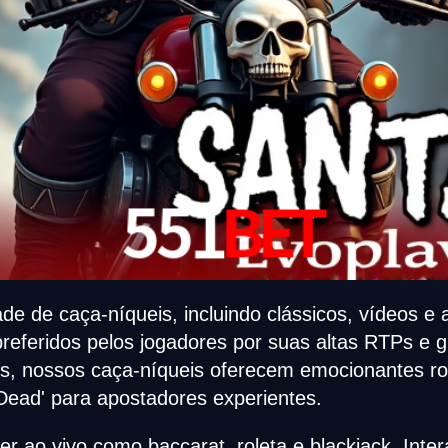
e de caça-níqueis, incluindo clássicos, vídeos e
 preferidos pelos jogadores por suas altas RTPs 
s, nossos caça-níqueis oferecem emocionantes 
f Dead' para apostadores experientes.
er ao vivo como baccarat, roleta e blackjack. Inte