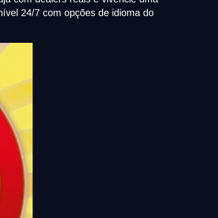
onível 24/7 com opções de idioma do