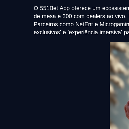
O 551Bet App oferece um ecossistem
de mesa e 300 com dealers ao vivo. 
Parceiros como NetEnt e Microgamin
exclusivos' e 'experiência imersiva' p