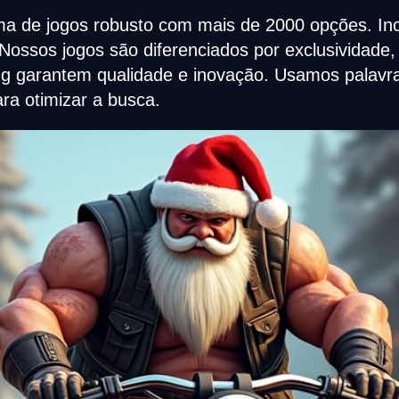
a de jogos robusto com mais de 2000 opções. Inc
Nossos jogos são diferenciados por exclusividade
g garantem qualidade e inovação. Usamos palavras
ara otimizar a busca.