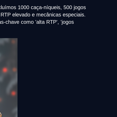
luímos 1000 caça-níqueis, 500 jogos
, RTP elevado e mecânicas especiais.
-chave como 'alta RTP', 'jogos