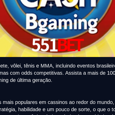
te, vôlei, tênis e MMA, incluindo eventos brasilei
mas com odds competitivas. Assista a mais de 10
ming de última geração.
as mais populares em cassinos ao redor do mundo
tégia, habilidade e um pouco de sorte, o que o t