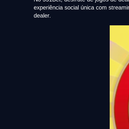
experiência social única com stream
dealer.