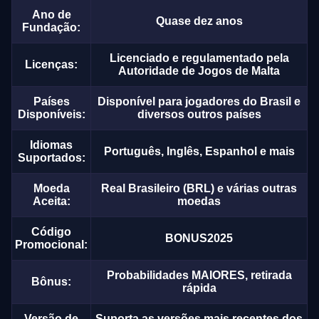
Ano de
Quase dez anos
Fundação:
Licenciado e regulamentado pela
Licenças:
Autoridade de Jogos de Malta
Países
Disponível para jogadores do Brasil e
Disponíveis:
diversos outros países
Idiomas
Português, Inglês, Espanhol e mais
Suportados:
Moeda
Real Brasileiro (BRL) e várias outras
Aceita:
moedas
Código
BONUS2025
Promocional:
Probabilidades MAIORES, retirada
Bônus:
rápida
Versão de
Suporta as versões mais recentes dos