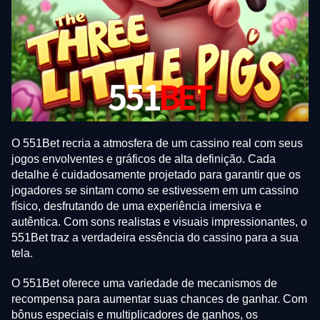
O 551Bet recria a atmosfera de um cassino real com seus
jogos envolventes e gráficos de alta definição. Cada
detalhe é cuidadosamente projetado para garantir que os
jogadores se sintam como se estivessem em um cassino
físico, desfrutando de uma experiência imersiva e
autêntica. Com sons realistas e visuais impressionantes, o
551Bet traz a verdadeira essência do cassino para a sua
tela.
O 551Bet oferece uma variedade de mecanismos de
recompensa para aumentar suas chances de ganhar. Com
bônus especiais e multiplicadores de ganhos, os