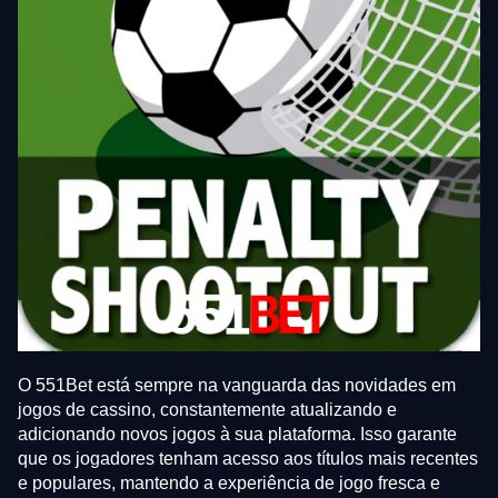
O 551Bet está sempre na vanguarda das novidades em
jogos de cassino, constantemente atualizando e
adicionando novos jogos à sua plataforma. Isso garante
que os jogadores tenham acesso aos títulos mais recentes
e populares, mantendo a experiência de jogo fresca e