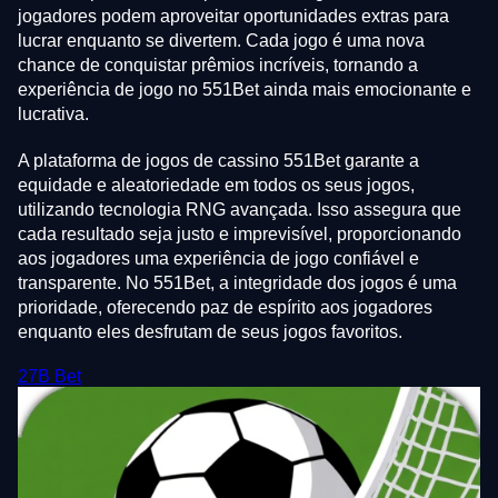
jogadores podem aproveitar oportunidades extras para
lucrar enquanto se divertem. Cada jogo é uma nova
chance de conquistar prêmios incríveis, tornando a
experiência de jogo no 551Bet ainda mais emocionante e
lucrativa.
A plataforma de jogos de cassino 551Bet garante a
equidade e aleatoriedade em todos os seus jogos,
utilizando tecnologia RNG avançada. Isso assegura que
cada resultado seja justo e imprevisível, proporcionando
aos jogadores uma experiência de jogo confiável e
transparente. No 551Bet, a integridade dos jogos é uma
prioridade, oferecendo paz de espírito aos jogadores
enquanto eles desfrutam de seus jogos favoritos.
27B Bet