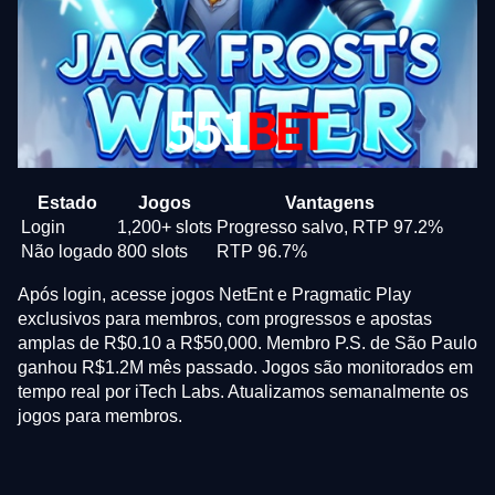
Estado
Jogos
Vantagens
Login
1,200+ slots
Progresso salvo, RTP 97.2%
Não logado
800 slots
RTP 96.7%
Após login, acesse jogos NetEnt e Pragmatic Play
exclusivos para membros, com progressos e apostas
amplas de R$0.10 a R$50,000. Membro P.S. de São Paulo
ganhou R$1.2M mês passado. Jogos são monitorados em
tempo real por iTech Labs. Atualizamos semanalmente os
jogos para membros.