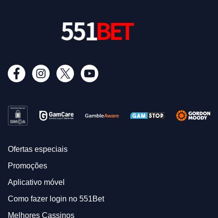
Ofertas especiais
Promoções
Aplicativo móvel
Como fazer login no 551Bet
Melhores Cassinos