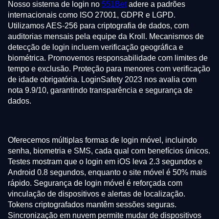
Nosso sistema de login no
551Bet
adere a padrões
internacionais como ISO 27001, GDPR e LGPD.
Utilizamos AES-256 para criptografia de dados, com
auditorias mensais pela equipe da Kroll. Mecanismos de
detecção de login incluem verificação geográfica e
biométrica. Promovemos responsabilidade com limites de
tempo e exclusão. Proteção para menores com verificação
de idade obrigatória. LoginSafety 2023 nos avalia com
nota 9.9/10, garantindo transparência e segurança de
dados.
Oferecemos múltiplas formas de login móvel, incluindo
senha, biometria e SMS, cada qual com benefícios únicos.
Testes mostram que o login em iOS leva 2.3 segundos e
Android 0.8 segundos, enquanto o site móvel é 50% mais
rápido. Segurança de login móvel é reforçada com
vinculação de dispositivos e alertas de localização.
Tokens criptografados mantêm sessões seguras.
Sincronização em nuvem permite mudar de dispositivos